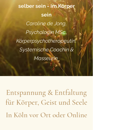
selber sein - im Körper
sein
Caroline de Jong,
Psychologin MSc.,
Körperpsychotherapeutin,
Systemische Coachin &
Masseurin
Entspannung & Entfaltung
für Körper, Geist und Seele
In Köln vor Ort oder Online