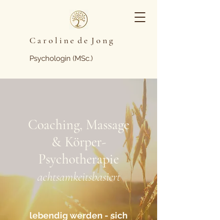
C a r o l i n e d e J o n g
Psychologin (MSc.)
Coaching, Massage
& Körper-
Psychotherapie
achtsamkeitsbasiert
lebendig werden - sich